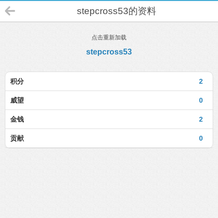
stepcross53的资料
点击重新加载
stepcross53
积分
2
威望
0
金钱
2
贡献
0