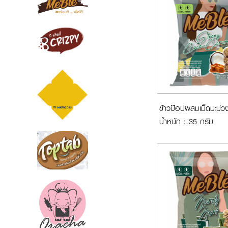
ข้าวป๊อปผสมเม็ดมะม่ว
น้ำหนัก : 35 กรัม