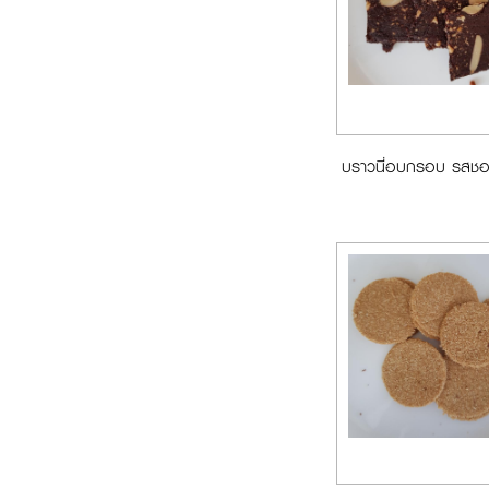
บราวนี่อบกรอบ รสช