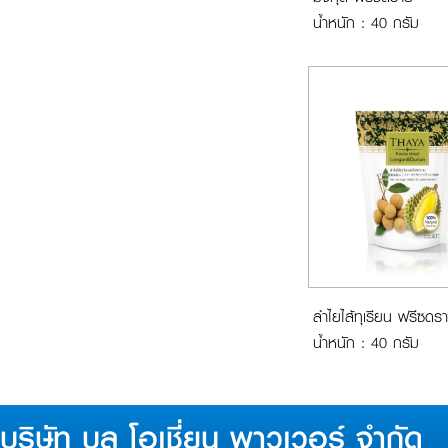
น้ำหนัก : 40 กรัม
ลำไยไส้ทุเรียน ฟรีซดร
น้ำหนัก : 40 กรัม
บริษัท บลู โอเชี่ยน พาวเวอร์ จำกัด