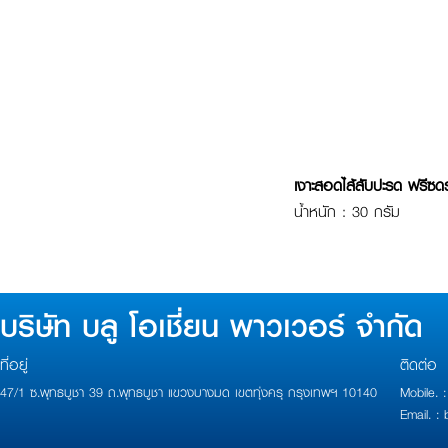
เงาะสอดไส้สับปะรด ฟรีซด
น้ำหนัก : 30 กรัม
บริษัท บลู โอเชี่ยน พาวเวอร์ จำกัด
ที่อยู่
ติดต่อ
47/1 ซ.พุทธบูชา 39 ถ.พุทธบูชา แขวงบางมด เขตทุ่งครุ กรุงเทพฯ 10140
Mobile.
Email. 