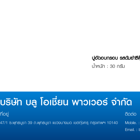
ปูอัดอบกรอบ รสด้มยำซีฟู
น้ำหนัก : 30 กรัม
บริษัท บลู โอเชี่ยน พาวเวอร์ จำกัด
ที่อยู่
ติดต่อ
47/1 ซ.พุทธบูชา 39 ถ.พุทธบูชา แขวงบางมด เขตทุ่งครุ กรุงเทพฯ 10140
Mobile.
Email. 