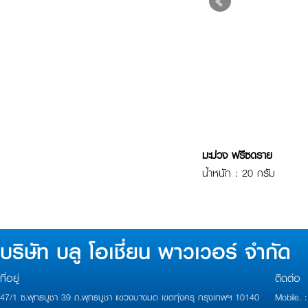
มะม่วง ฟรีซดราย
น้ำหนัก : 20 กรัม
บริษัท บลู โอเชี่ยน พาวเวอร์ จำกัด
ที่อยู่
ติดต่อ
47/1 ซ.พุทธบูชา 39 ถ.พุทธบูชา แขวงบางมด เขตทุ่งครุ กรุงเทพฯ 10140
Mobile.