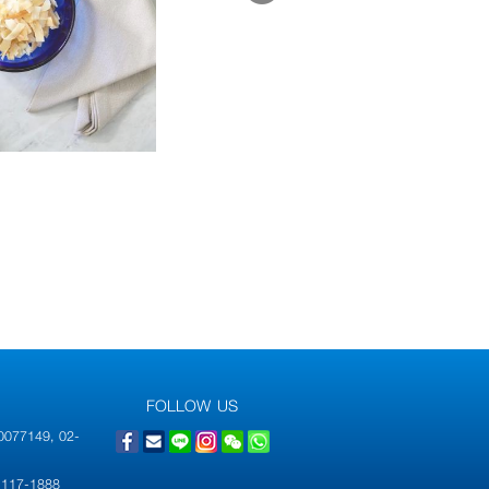
FOLLOW US
-0077149, 02-
2-117-1888