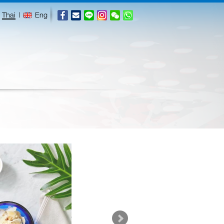
Thai
|
Eng