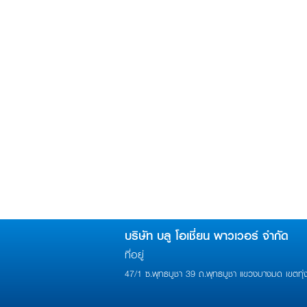
บริษัท บลู โอเชี่ยน พาวเวอร์ จำกัด
ที่อยู่
47/1 ซ.พุทธบูชา 39 ถ.พุทธบูชา แขวงบางมด เขตทุ